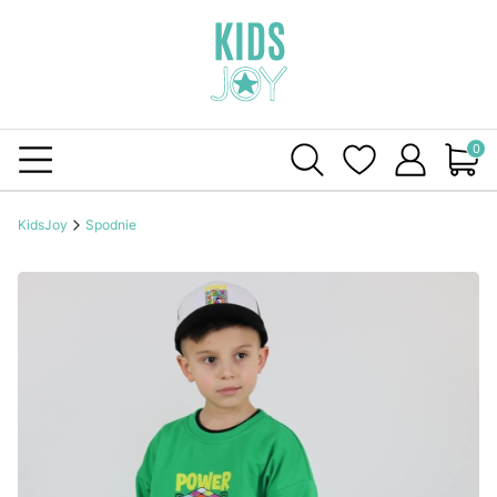
Produ
KidsJoy
Spodnie