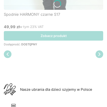
Spodnie HARMONY czarne S17
49,99 zł
w tym %s VAT
w tym
23%
VAT
Cena brutto
Zobacz produkt
Dostępność:
DOSTĘPNY
Nasze ubrania dla dzieci szyjemy w Polsce