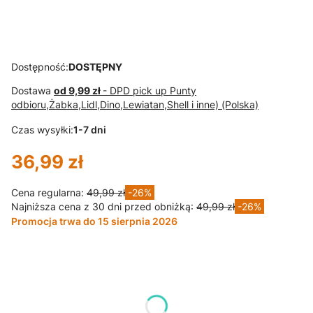
rękaw RUBIK
KIESZENIE
zieleń
nowy chaber
S10KK
Dostępność:
DOSTĘPNY
Dostawa
od 9,99 zł
- DPD pick up Punty
odbioru,Żabka,Lidl,Dino,Lewiatan,Shell i inne) (Polska)
Czas wysyłki:
1-7 dni
36,99 zł
Cena regularna:
49,99 zł
-26%
Najniższa cena z 30 dni przed obniżką:
49,99 zł
-26%
Promocja trwa do 15 sierpnia 2026
Wybierz wariant produktu:
Poszczególne warianty mogą różnić się ceną