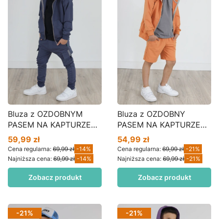
Bluza z OZDOBNYM
Bluza z OZDOBNY
PASEM NA KAPTURZE
PASEM NA KAPTURZE
borówka BZ01
orange BZ01
59,99 zł
54,99 zł
Cena promocyjna
Cena promocyjna
Cena regularna:
69,99 zł
-14%
Cena regularna:
69,99 zł
-21%
Najniższa cena:
69,99 zł
-14%
Najniższa cena:
69,99 zł
-21%
Zobacz produkt
Zobacz produkt
-21%
-21%