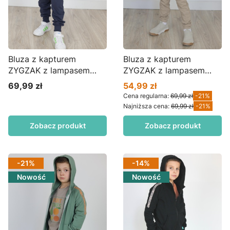
Bluza z kapturem
Bluza z kapturem
ZYGZAK z lampasem
ZYGZAK z lampasem
FRUIT borówka BZ01bx
FRUIT beż BZ01bx
69,99 zł
54,99 zł
Cena
Cena promocyjna
Cena regularna:
69,99 zł
-21%
Najniższa cena:
69,99 zł
-21%
Zobacz produkt
Zobacz produkt
-21%
-14%
Nowość
Nowość