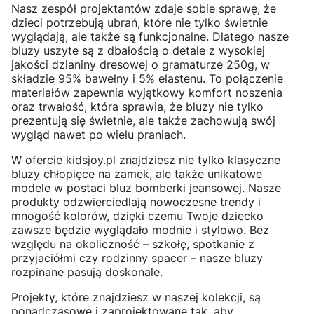
Nasz zespół projektantów zdaje sobie sprawę, że
dzieci potrzebują ubrań, które nie tylko świetnie
wyglądają, ale także są funkcjonalne. Dlatego nasze
bluzy uszyte są z dbałością o detale z wysokiej
jakości dzianiny dresowej o gramaturze 250g, w
składzie 95% bawełny i 5% elastenu. To połączenie
materiałów zapewnia wyjątkowy komfort noszenia
oraz trwałość, która sprawia, że bluzy nie tylko
prezentują się świetnie, ale także zachowują swój
wygląd nawet po wielu praniach.
W ofercie kidsjoy.pl znajdziesz nie tylko klasyczne
bluzy chłopięce na zamek, ale także unikatowe
modele w postaci bluz bomberki jeansowej. Nasze
produkty odzwierciedlają nowoczesne trendy i
mnogość kolorów, dzięki czemu Twoje dziecko
zawsze będzie wyglądało modnie i stylowo. Bez
względu na okoliczność – szkołę, spotkanie z
przyjaciółmi czy rodzinny spacer – nasze bluzy
rozpinane pasują doskonale.
Projekty, które znajdziesz w naszej kolekcji, są
ponadczasowe i zaprojektowane tak, aby