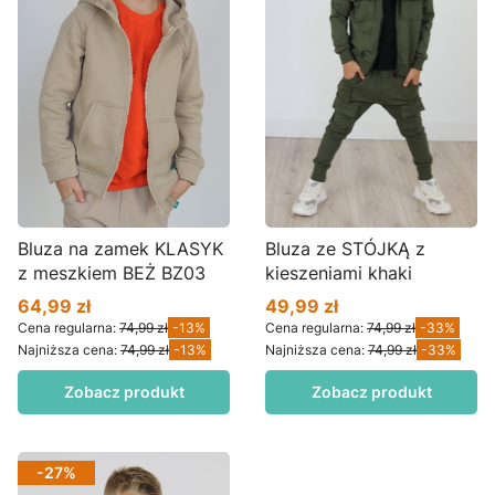
Bluza na zamek KLASYK
Bluza ze STÓJKĄ z
z meszkiem BEŻ BZ03
kieszeniami khaki
64,99 zł
49,99 zł
Cena promocyjna
Cena promocyjna
Cena regularna:
74,99 zł
-13%
Cena regularna:
74,99 zł
-33%
Najniższa cena:
74,99 zł
-13%
Najniższa cena:
74,99 zł
-33%
Zobacz produkt
Zobacz produkt
-27%