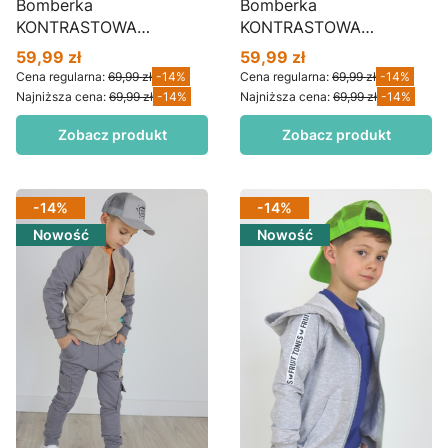
Bomberka
Bomberka
KONTRASTOWA
KONTRASTOWA
KIESZONKA matcha z
KIESZONKA borówka z
59,99 zł
59,99 zł
Cena promocyjna
Cena promocyjna
szarym BZ02
szarym BZ02
Cena regularna:
69,99 zł
-14%
Cena regularna:
69,99 zł
-14%
Najniższa cena:
69,99 zł
-14%
Najniższa cena:
69,99 zł
-14%
Zobacz produkt
Zobacz produkt
-14%
-14%
Nowość
Nowość