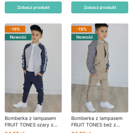
Zobacz produkt
Zobacz produkt
-19%
-19%
Nowość
Nowość
Bomberka z lampasem
Bomberka z lampasem
FRUIT TONES szary z
FRUIT TONES beż z
borówką BZ02
ołówkiem BZ02