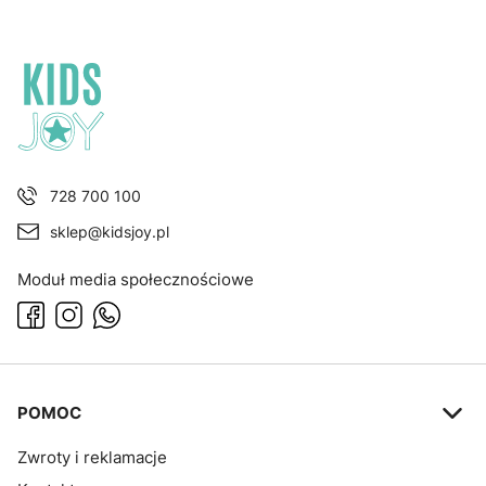
728 700 100
sklep@kidsjoy.pl
Moduł media społecznościowe
Linki w stopce
POMOC
Zwroty i reklamacje