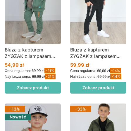
Bluza z kapturem
Bluza z kapturem
ZYGZAK z lampasem
ZYGZAK z lampasem
FRUIT matcha BZ01bx
FRUIT czarna BZ01bx
54,99 zł
59,99 zł
Cena promocyjna
Cena promocyjna
Cena regularna:
69,99 zł
-21%
Cena regularna:
69,99 zł
-14%
Najniższa cena:
69,99 zł
-21%
Najniższa cena:
69,99 zł
-14%
Zobacz produkt
Zobacz produkt
-13%
-33%
Nowość