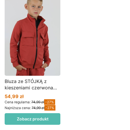
Bluza ze STÓJKĄ z
kieszeniami czerwona
ziemia
54,99 zł
Cena promocyjna
Cena regularna:
74,99 zł
-27%
Najniższa cena:
74,99 zł
-27%
Zobacz produkt