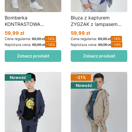
Bomberka
Bluza z kapturem
KONTRASTOWA
ZYGZAK z lampasem
KIESZONKA beż z
FRUIT szary melanż
59,99 zł
59,99 zł
Cena promocyjna
Cena promocyjna
ołówkiem BZ02
BZ01bx
Cena regularna:
69,99 zł
-14%
Cena regularna:
69,99 zł
-14%
Najniższa cena:
69,99 zł
-14%
Najniższa cena:
69,99 zł
-14%
Zobacz produkt
Zobacz produkt
Nowość
-21%
Nowość