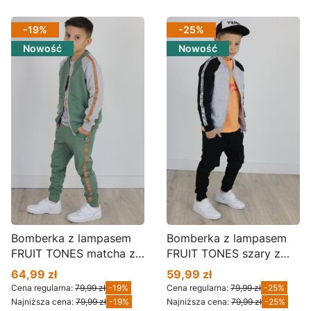
-19%
-25%
Nowość
Nowość
Bomberka z lampasem
Bomberka z lampasem
FRUIT TONES matcha z
FRUIT TONES szary z
szarym BZ02
czarnym BZ02
64,99 zł
59,99 zł
Cena promocyjna
Cena promocyjna
Cena regularna:
79,99 zł
-19%
Cena regularna:
79,99 zł
-25%
Najniższa cena:
79,99 zł
-19%
Najniższa cena:
79,99 zł
-25%