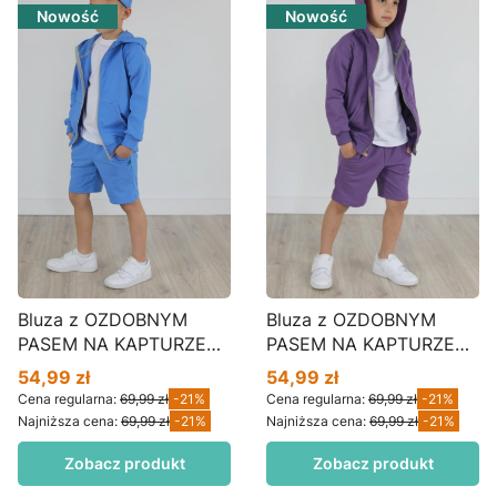
Nowość
Nowość
Bluza z OZDOBNYM
Bluza z OZDOBNYM
PASEM NA KAPTURZE
PASEM NA KAPTURZE
blue BZ01
śliwka BZ01
54,99 zł
54,99 zł
Cena promocyjna
Cena promocyjna
Cena regularna:
69,99 zł
-21%
Cena regularna:
69,99 zł
-21%
Najniższa cena:
69,99 zł
-21%
Najniższa cena:
69,99 zł
-21%
Zobacz produkt
Zobacz produkt