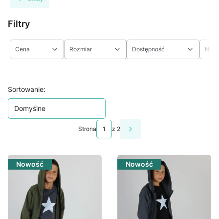
Filtry
Cena
Rozmiar
Dostępność
Now
Koniec filtrów
Lista produktów
Sortowanie:
Domyślne
Strona
z 2
Następne produkty
Nowość
Nowość