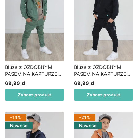
Bluza z OZDOBNYM
Bluza z OZDOBNYM
PASEM NA KAPTURZE
PASEM NA KAPTURZE
matcha BZ01
czarna BZ01
69,99 zł
69,99 zł
Cena
Cena
Zobacz produkt
Zobacz produkt
-14%
-21%
Nowość
Nowość