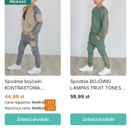
Nowość
Spodnie bojówki
Spodnie BOJÓWKI
KONTRASTOWA
LAMPAS FRUIT TONES
KIESZONKA ołówek S45
matcha S43
44,99 zł
59,99 zł
Cena promocyjna
Cena
Cena regularna:
59,99 zł
-25%
Najniższa cena:
59,99 zł
-25%
Zobacz produkt
Zobacz produkt