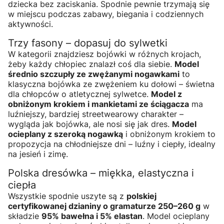
dziecka bez zaciskania. Spodnie pewnie trzymają się
w miejscu podczas zabawy, biegania i codziennych
aktywności.
Trzy fasony – dopasuj do sylwetki
W kategorii znajdziesz bojówki w różnych krojach,
żeby każdy chłopiec znalazł coś dla siebie.
Model
średnio szczupły ze zwężanymi nogawkami
to
klasyczna bojówka ze zwężeniem ku dołowi – świetna
dla chłopców o atletycznej sylwetce.
Model z
obniżonym krokiem i mankietami ze ściągacza
ma
luźniejszy, bardziej streetwearowy charakter –
wygląda jak bojówka, ale nosi się jak dres.
Model
ocieplany z szeroką nogawką
i obniżonym krokiem to
propozycja na chłodniejsze dni – luźny i ciepły, idealny
na jesień i zimę.
Polska dresówka – miękka, elastyczna i
ciepła
Wszystkie spodnie uszyte są z
polskiej
certyfikowanej dzianiny o gramaturze 250–260 g
w
składzie
95% bawełna i 5% elastan
. Model ocieplany