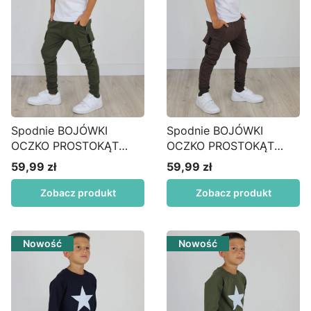
Spodnie BOJÓWKI
Spodnie BOJÓWKI
OCZKO PROSTOKĄT
OCZKO PROSTOKĄT
wysoki MANKIET khaki
wysoki MANKIET brąz
59,99 zł
59,99 zł
Cena
Cena
Zobacz produkt
Zobacz produkt
Nowość
Nowość