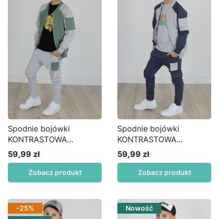
Spodnie bojówki
Spodnie bojówki
KONTRASTOWA
KONTRASTOWA
KIESZONKA szary S45
KIESZONKA borówka
59,99 zł
59,99 zł
Cena
Cena
S45
Zobacz produkt
Zobacz produkt
-25%
Nowość