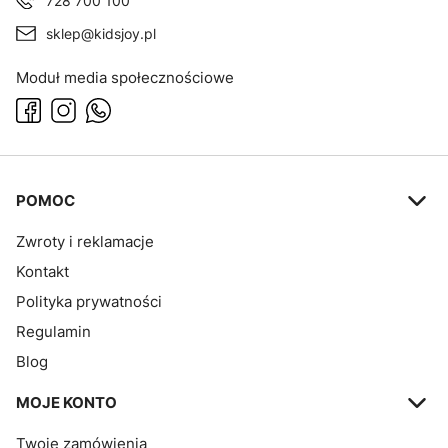
728 700 100
sklep@kidsjoy.pl
Moduł media społecznościowe
Linki w stopce
POMOC
Zwroty i reklamacje
Kontakt
Polityka prywatności
Regulamin
Blog
MOJE KONTO
Twoje zamówienia