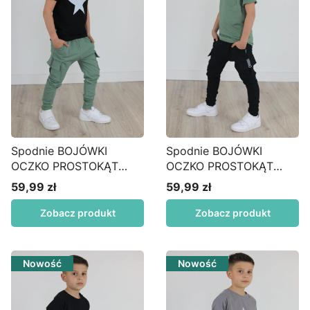
Spodnie BOJÓWKI
Spodnie BOJÓWKI
OCZKO PROSTOKĄT
OCZKO PROSTOKĄT
wysoki MANKIET matcha
wysoki MANKIET czarny
59,99 zł
59,99 zł
Cena
Cena
Zobacz produkt
Zobacz produkt
Nowość
Nowość