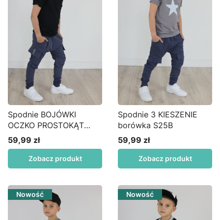
Spodnie BOJÓWKI
Spodnie 3 KIESZENIE
OCZKO PROSTOKĄT
borówka S25B
wysoki MANKIET
59,99 zł
59,99 zł
Cena
Cena
borówka
Zobacz produkt
Zobacz produkt
Nowość
Nowość