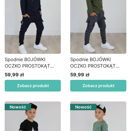
Spodnie BOJÓWKI
Spodnie BOJÓWKI
OCZKO PROSTOKĄT
OCZKO PROSTOKĄT
wysoki MANKIET granat
wysoki MANKIET grafit
59,99 zł
59,99 zł
Cena
Cena
Zobacz produkt
Zobacz produkt
Nowość
Nowość