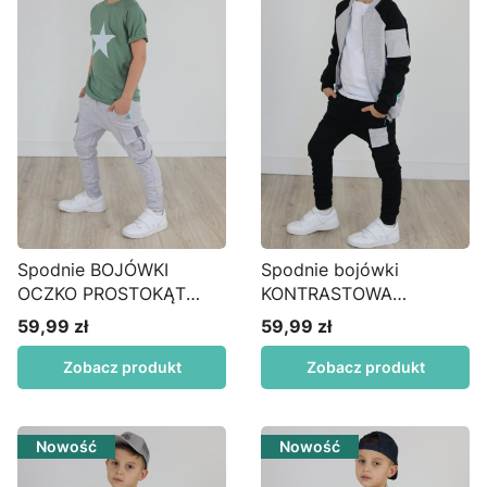
Spodnie BOJÓWKI
Spodnie bojówki
OCZKO PROSTOKĄT
KONTRASTOWA
wysoki MANKIET szary
KIESZONKA czarne S45
59,99 zł
59,99 zł
Cena
Cena
melanż
Zobacz produkt
Zobacz produkt
Nowość
Nowość