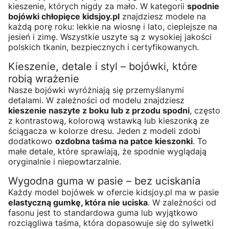
kieszenie, których nigdy za mało. W kategorii
spodnie
bojówki chłopięce kidsjoy.pl
znajdziesz modele na
każdą porę roku: lekkie na wiosnę i lato, cieplejsze na
jesień i zimę. Wszystkie uszyte są z wysokiej jakości
polskich tkanin, bezpiecznych i certyfikowanych.
Kieszenie, detale i styl – bojówki, które
robią wrażenie
Nasze bojówki wyróżniają się przemyślanymi
detalami. W zależności od modelu znajdziesz
kieszenie naszyte z boku lub z przodu spodni
, często
z kontrastową, kolorową wstawką lub kieszonką ze
ściągacza w kolorze dresu. Jeden z modeli zdobi
dodatkowo
ozdobna taśma na patce kieszonki
. To
małe detale, które sprawiają, że spodnie wyglądają
oryginalnie i niepowtarzalnie.
Wygodna guma w pasie – bez uciskania
Każdy model bojówek w ofercie kidsjoy.pl ma w pasie
elastyczną gumkę, która nie uciska
. W zależności od
fasonu jest to standardowa guma lub wyjątkowo
rozciągliwa taśma, która dopasowuje się do sylwetki