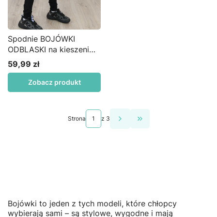
Spodnie BOJÓWKI
ODBLASKI na kieszeni
czarne S43
59,99 zł
Cena
Zobacz produkt
Strona
z 3
Przejdź do ostatniej st
Bojówki to jeden z tych modeli, które chłopcy
wybierają sami – są stylowe, wygodne i mają