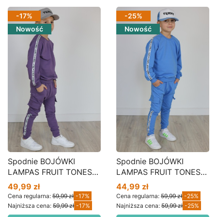
-17%
-25%
Nowość
Nowość
Spodnie BOJÓWKI
Spodnie BOJÓWKI
LAMPAS FRUIT TONES
LAMPAS FRUIT TONES
śliwka S43
BLUE S43
49,99 zł
44,99 zł
Cena promocyjna
Cena promocyjna
Cena regularna:
59,99 zł
-17%
Cena regularna:
59,99 zł
-25%
Najniższa cena:
59,99 zł
-17%
Najniższa cena:
59,99 zł
-25%