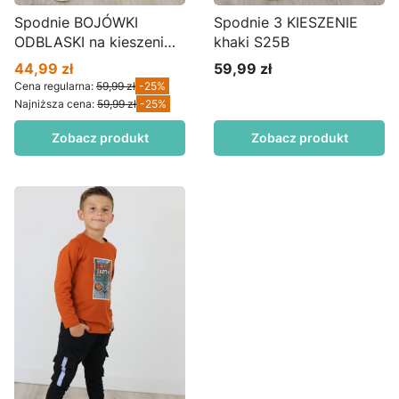
Spodnie BOJÓWKI
Spodnie 3 KIESZENIE
ODBLASKI na kieszeni
khaki S25B
miedź S43
44,99 zł
59,99 zł
Cena promocyjna
Cena
Cena regularna:
59,99 zł
-25%
Najniższa cena:
59,99 zł
-25%
Zobacz produkt
Zobacz produkt