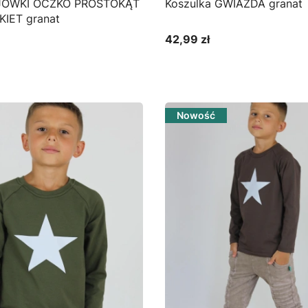
OJÓWKI OCZKO PROSTOKĄT
Koszulka GWIAZDA granat
IET granat
42,99 zł
Cena
bacz produkt
Zobacz produkt
Nowość