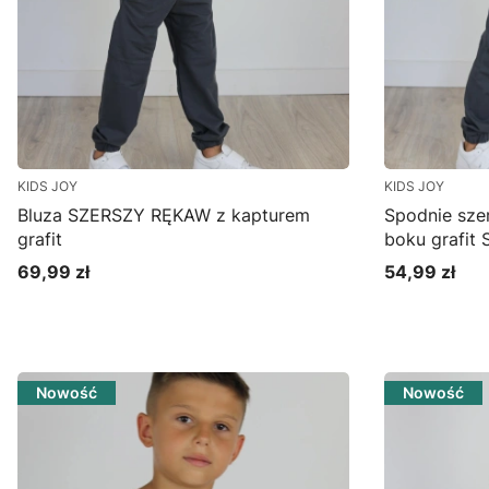
KIDS JOY
KIDS JOY
Bluza SZERSZY RĘKAW z kapturem
Spodnie sze
grafit
boku grafit 
69,99 zł
54,99 zł
Cena
Cena
Zobacz produkt
Zo
Nowość
Nowość