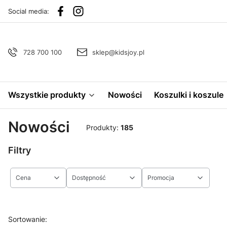
Social media:
728 700 100
sklep@kidsjoy.pl
Wszystkie produkty
Nowości
Koszulki i koszule
Nowości
Produkty:
185
Filtry
Cena
Dostępność
Promocja
Koniec filtrów
Lista produktów
Sortowanie: