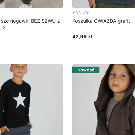
KIDS JOY
rsze nogawki BEZ SZWU z
Koszulka GWIAZDA grafit
S12
42,99 zł
Cena
bacz produkt
Zobacz produkt
Nowość