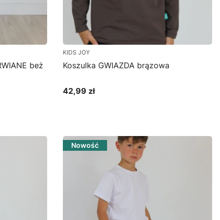
KIDS JOY
WIANE beż
Koszulka GWIAZDA brązowa
42,99 zł
Cena
Zobacz produkt
Nowość