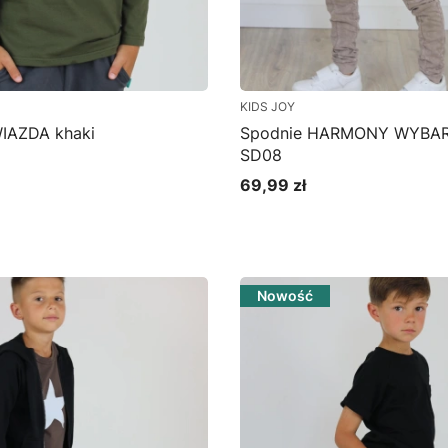
KIDS JOY
IAZDA khaki
Spodnie HARMONY WYBAR
SD08
69,99 zł
Cena
bacz produkt
Zobacz produkt
Nowość