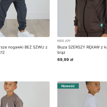
KIDS JOY
rsze nogawki BEZ SZWU z
Bluza SZERSZY RĘKAW z k
S12
brąz
69,99 zł
Cena
bacz produkt
Zobacz produkt
Nowość