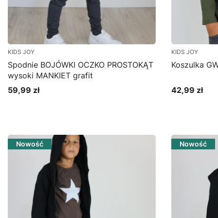
KIDS JOY
KIDS JOY
Spodnie BOJÓWKI OCZKO PROSTOKĄT
Koszulka GW
wysoki MANKIET grafit
59,99 zł
42,99 zł
Cena
Cena
Zobacz produkt
Zo
Nowość
Nowość