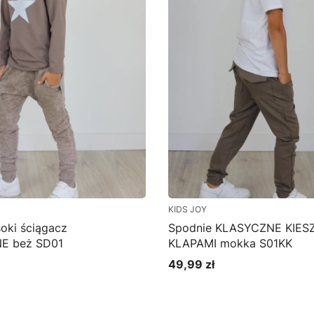
KIDS JOY
oki ściągacz
Spodnie KLASYCZNE KIESZ
E beż SD01
KLAPAMI mokka S01KK
49,99 zł
Cena
bacz produkt
Zobacz produkt