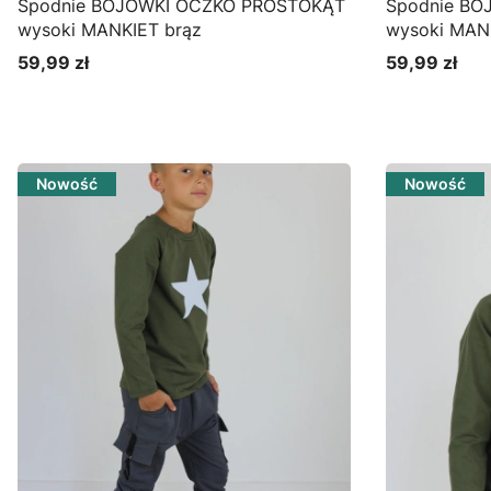
Spodnie BOJÓWKI OCZKO PROSTOKĄT
Spodnie B
wysoki MANKIET brąz
wysoki MANK
59,99 zł
59,99 zł
Cena
Cena
Zobacz produkt
Zo
Nowość
Nowość