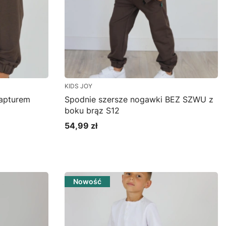
KIDS JOY
apturem
Spodnie szersze nogawki BEZ SZWU z
boku brąz S12
54,99 zł
Cena
Zobacz produkt
Nowość