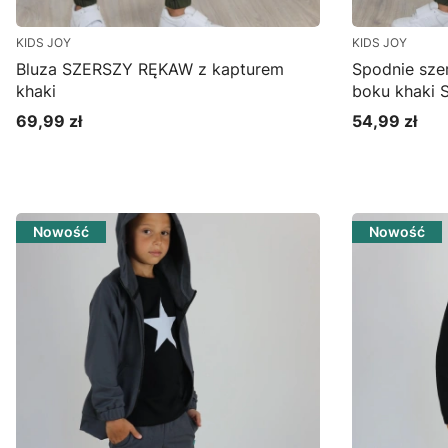
KIDS JOY
KIDS JOY
Bluza SZERSZY RĘKAW z kapturem
Spodnie sze
khaki
boku khaki 
69,99 zł
54,99 zł
Cena
Cena
Zobacz produkt
Zo
Nowość
Nowość