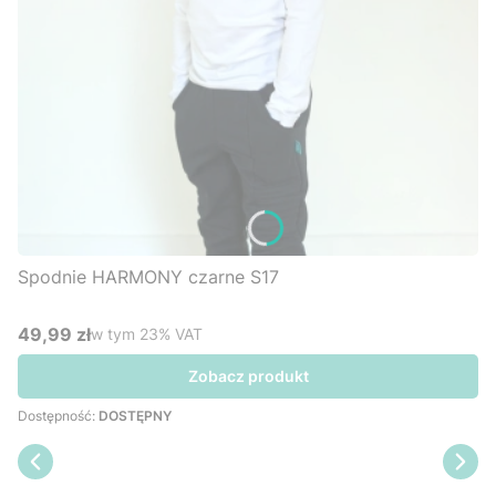
Spodnie HARMONY czarne S17
49,99 zł
w tym %s VAT
w tym
23%
VAT
Cena brutto
Zobacz produkt
Dostępność:
DOSTĘPNY