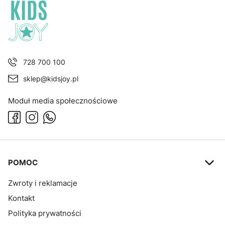
728 700 100
sklep@kidsjoy.pl
Moduł media społecznościowe
Linki w stopce
POMOC
Zwroty i reklamacje
Kontakt
Polityka prywatności