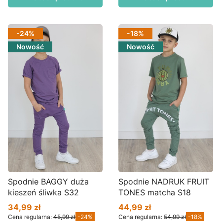
-24%
-18%
Nowość
Nowość
Spodnie BAGGY duża
Spodnie NADRUK FRUIT
kieszeń śliwka S32
TONES matcha S18
34,99 zł
44,99 zł
Cena promocyjna
Cena promocyjna
Cena regularna:
45,99 zł
-24%
Cena regularna:
54,99 zł
-18%