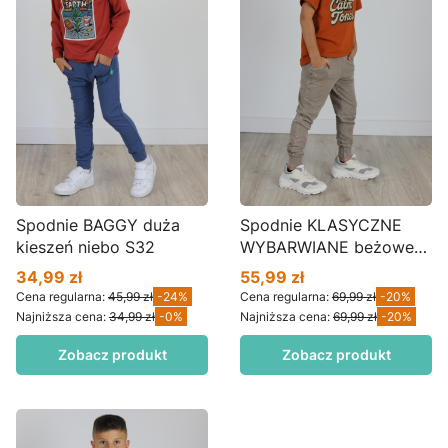
Spodnie BAGGY duża
Spodnie KLASYCZNE
kieszeń niebo S32
WYBARWIANE beżowe
S24wm
34,99 zł
55,99 zł
Cena promocyjna
Cena promocyjna
Cena regularna:
45,99 zł
-24%
Cena regularna:
69,99 zł
-20%
Najniższa cena:
34,99 zł
-0%
Najniższa cena:
69,99 zł
-20%
Zobacz produkt
Zobacz produkt