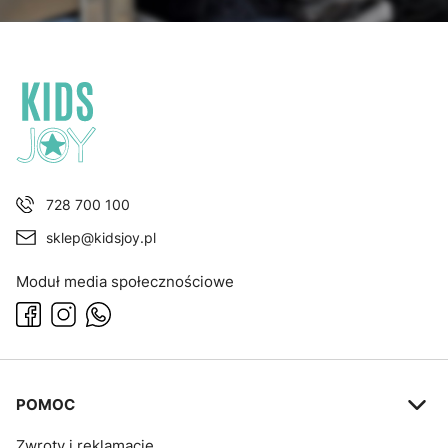
728 700 100
sklep@kidsjoy.pl
Moduł media społecznościowe
Linki w stopce
POMOC
Zwroty i reklamacje