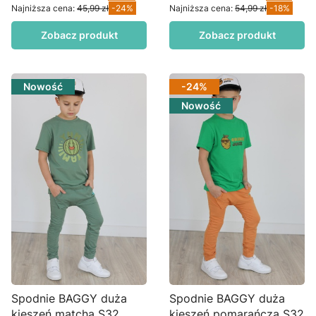
Najniższa cena:
45,99 zł
-24%
Najniższa cena:
54,99 zł
-18%
Zobacz produkt
Zobacz produkt
Nowość
-24%
Nowość
Spodnie BAGGY duża
Spodnie BAGGY duża
kieszeń matcha S32
kieszeń pomarańcza S32