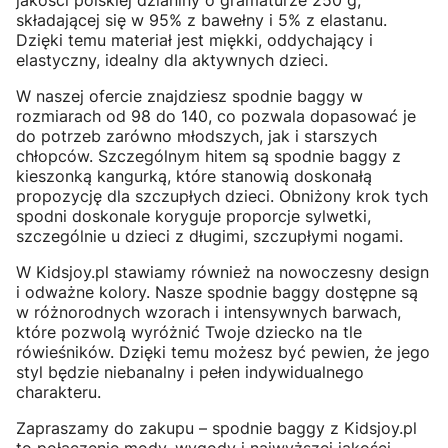
jakości polskiej dzianiny o gramaturze 250 g,
składającej się w 95% z bawełny i 5% z elastanu.
Dzięki temu materiał jest miękki, oddychający i
elastyczny, idealny dla aktywnych dzieci.
W naszej ofercie znajdziesz spodnie baggy w
rozmiarach od 98 do 140, co pozwala dopasować je
do potrzeb zarówno młodszych, jak i starszych
chłopców. Szczególnym hitem są spodnie baggy z
kieszonką kangurką, które stanowią doskonałą
propozycję dla szczupłych dzieci. Obniżony krok tych
spodni doskonale koryguje proporcje sylwetki,
szczególnie u dzieci z długimi, szczupłymi nogami.
W Kidsjoy.pl stawiamy również na nowoczesny design
i odważne kolory. Nasze spodnie baggy dostępne są
w różnorodnych wzorach i intensywnych barwach,
które pozwolą wyróżnić Twoje dziecko na tle
rówieśników. Dzięki temu możesz być pewien, że jego
styl będzie niebanalny i pełen indywidualnego
charakteru.
Zapraszamy do zakupu – spodnie baggy z Kidsjoy.pl