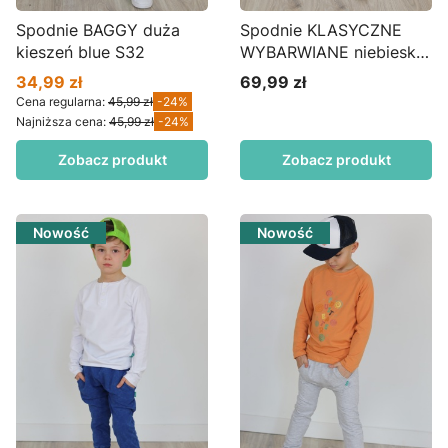
Spodnie BAGGY duża
Spodnie KLASYCZNE
kieszeń blue S32
WYBARWIANE niebieskie
S24wm
34,99 zł
69,99 zł
Cena promocyjna
Cena
Cena regularna:
45,99 zł
-24%
Najniższa cena:
45,99 zł
-24%
Zobacz produkt
Zobacz produkt
Nowość
Nowość