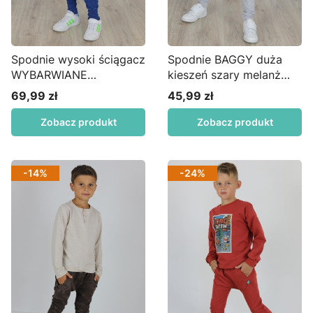
Spodnie wysoki ściągacz
Spodnie BAGGY duża
WYBARWIANE
kieszeń szary melanż
NIEBIESKIE SD01
S32
69,99 zł
45,99 zł
Cena
Cena
Zobacz produkt
Zobacz produkt
-14%
-24%