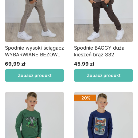
Spodnie wysoki ściągacz
Spodnie BAGGY duża
WYBARWIANE BEŻOWE
kieszeń brąz S32
SD01
69,99 zł
45,99 zł
Cena
Cena
Zobacz produkt
Zobacz produkt
-20%