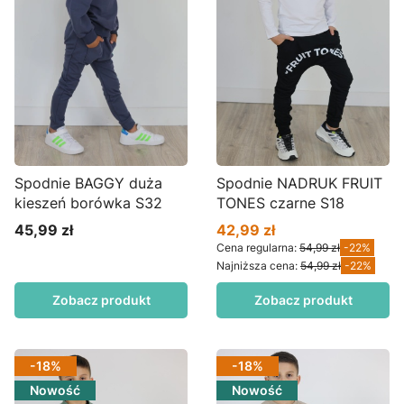
Spodnie BAGGY duża
Spodnie NADRUK FRUIT
kieszeń borówka S32
TONES czarne S18
45,99 zł
42,99 zł
Cena
Cena promocyjna
Cena regularna:
54,99 zł
-22%
Najniższa cena:
54,99 zł
-22%
Zobacz produkt
Zobacz produkt
-18%
-18%
Nowość
Nowość