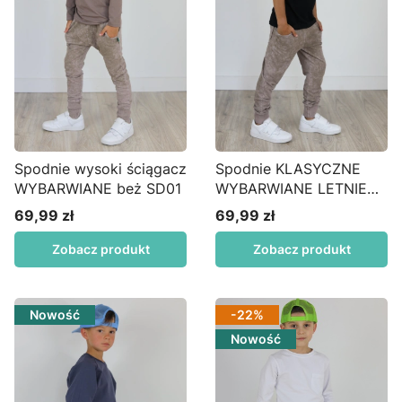
Spodnie wysoki ściągacz
Spodnie KLASYCZNE
WYBARWIANE beż SD01
WYBARWIANE LETNIE
beżowe S24wm
69,99 zł
69,99 zł
Cena
Cena
Zobacz produkt
Zobacz produkt
Nowość
-22%
Nowość