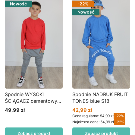
Nowość
-22%
Nowość
Spodnie WYSOKI
Spodnie NADRUK FRUIT
ŚCIĄGACZ cementowy
TONES blue S18
S14
49,99 zł
42,99 zł
Cena
Cena promocyjna
Cena regularna:
54,99 zł
-22%
Najniższa cena:
54,99 zł
-22%
Zobacz produkt
Zobacz produkt