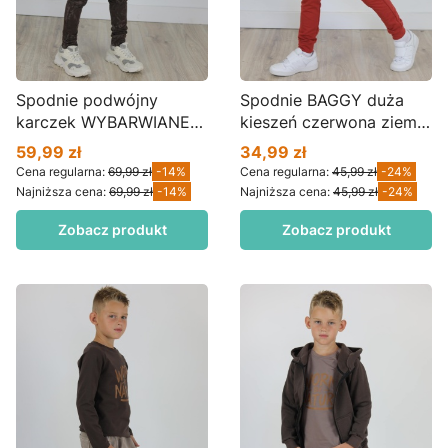
Spodnie podwójny
Spodnie BAGGY duża
karczek WYBARWIANE
kieszeń czerwona ziemia
metodą BATIK brąz
S32
59,99 zł
34,99 zł
Cena promocyjna
Cena promocyjna
Cena regularna:
69,99 zł
-14%
Cena regularna:
45,99 zł
-24%
Najniższa cena:
69,99 zł
-14%
Najniższa cena:
45,99 zł
-24%
Zobacz produkt
Zobacz produkt