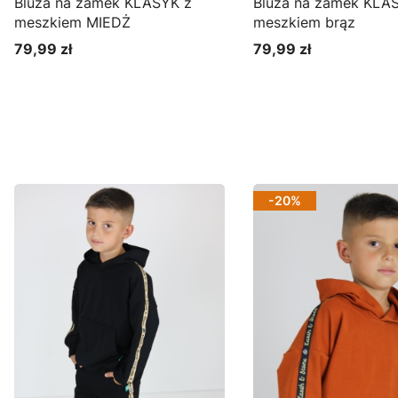
Bluza na zamek KLASYK z
Bluza na zamek KLA
meszkiem MIEDŻ
meszkiem brąz
79,99 zł
79,99 zł
Cena
Cena
Zobacz produkt
Zobacz produkt
-20%