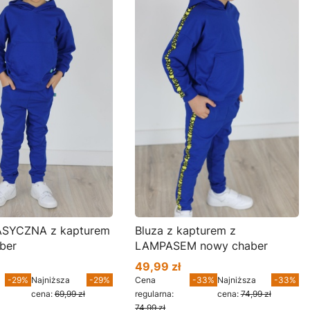
ASYCZNA z kapturem
Bluza z kapturem z
ber
LAMPASEM nowy chaber
49,99 zł
mocyjna
Cena promocyjna
-29%
Najniższa
-29%
Cena
-33%
Najniższa
-33%
cena:
69,99 zł
regularna:
cena:
74,99 zł
74,99 zł