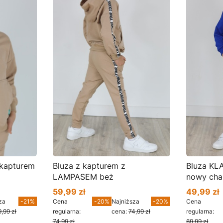
kapturem
Bluza z kapturem z
Bluza KL
LAMPASEM beż
nowy cha
59,99 zł
49,99 zł
Cena promocyjna
Cena pro
za
-21%
Cena
-20%
Najniższa
-20%
Cena
9,99 zł
regularna:
cena:
74,99 zł
regularna:
74,99 zł
69,99 zł