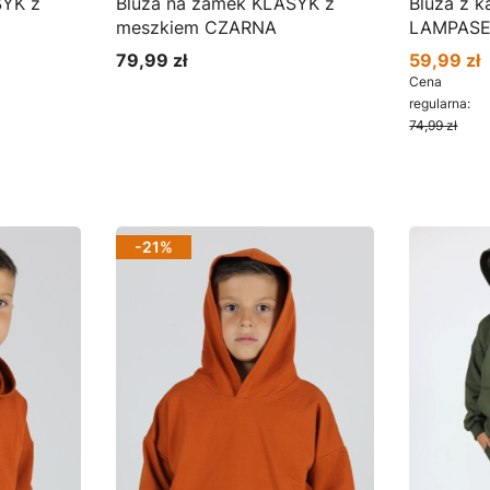
SYK z
Bluza na zamek KLASYK z
Bluza z kapturem z
meszkiem CZARNA
LAMPASE
79,99 zł
59,99 zł
Cena
Cena pro
Cena
regularna:
74,99 zł
Zobacz produkt
Zoba
-21%