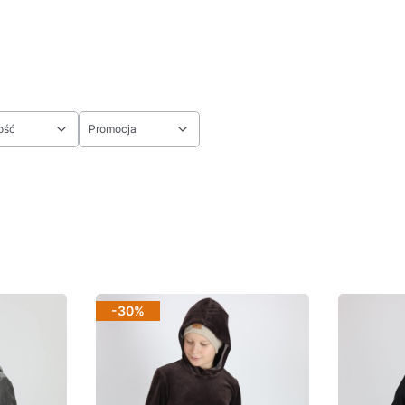
ość
Promocja
-30%