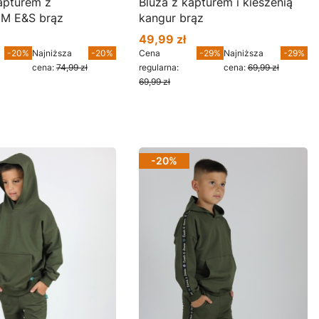
Bluza z kapturem i kieszenią
M E&S brąz
kangur brąz
49,99 zł
mocyjna
Cena promocyjna
-20%
Najniższa
-20%
Cena
-29%
Najniższa
-29%
cena:
74,99 zł
regularna:
cena:
69,99 zł
69,99 zł
cz produkt
Zobacz produkt
-20%