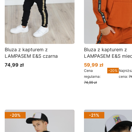
Bluza z kapturem z
Bluza z kapturem z
LAMPASEM E&S czarna
LAMPASEM E&S mie
74,99 zł
59,99 zł
Cena
Cena promocyjna
Cena
-20%
Najniżs
regularna:
cena:
7
74,99 zł
Zobacz produkt
Zobacz produkt
-20%
-21%