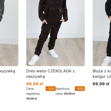
aszywką
Dres welur CZEKOLADA z
Bluza z kapture
naszywką
kangur c
69,99 zł
69,99 zł
Cena promocyjna
Cena
Cena
-30%
Najniższa
-30%
regularna:
cena:
99,99 zł
99,99 zł
Zobacz produkt
Zoba