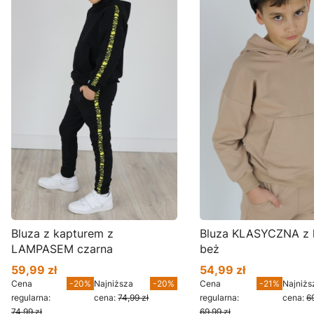
Bluza z kapturem z
Bluza KLASYCZNA z 
LAMPASEM czarna
beż
59,99 zł
54,99 zł
Cena promocyjna
Cena promocyjna
Cena
-20%
Najniższa
-20%
Cena
-21%
Najniżs
regularna:
cena:
74,99 zł
regularna:
cena:
6
74,99 zł
69,99 zł