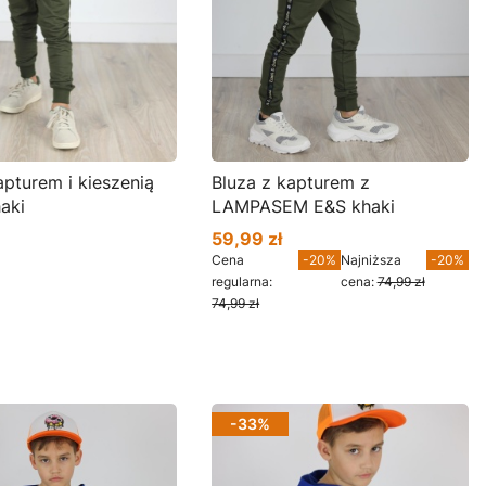
m i kieszenią
Bluza z kapturem z
aki
LAMPASEM E&S khaki
59,99 zł
Cena promocyjna
Cena
-20%
Najniższa
-20%
regularna:
cena:
74,99 zł
74,99 zł
cz produkt
Zobacz produkt
-33%