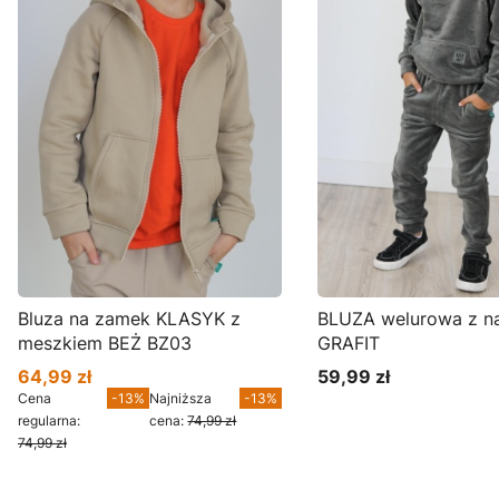
Bluza na zamek KLASYK z
BLUZA welurowa z n
meszkiem BEŻ BZ03
GRAFIT
64,99 zł
59,99 zł
Cena promocyjna
Cena
Cena
-13%
Najniższa
-13%
regularna:
cena:
74,99 zł
74,99 zł
Zobacz produkt
Zobacz produkt