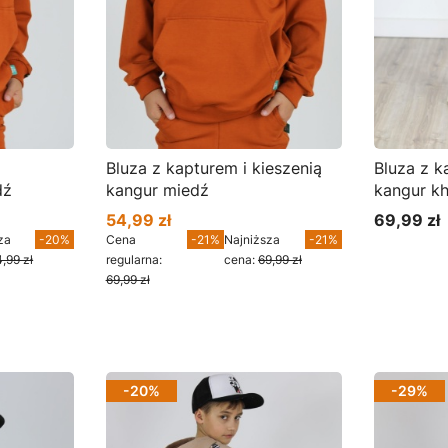
Bluza z kapturem i kieszenią
Bluza z kapture
dź
kangur miedź
kangur kh
54,99 zł
69,99 zł
Cena promocyjna
Cena
za
-20%
Cena
-21%
Najniższa
-21%
4,99 zł
regularna:
cena:
69,99 zł
69,99 zł
Zobacz produkt
Zoba
-20%
-29%