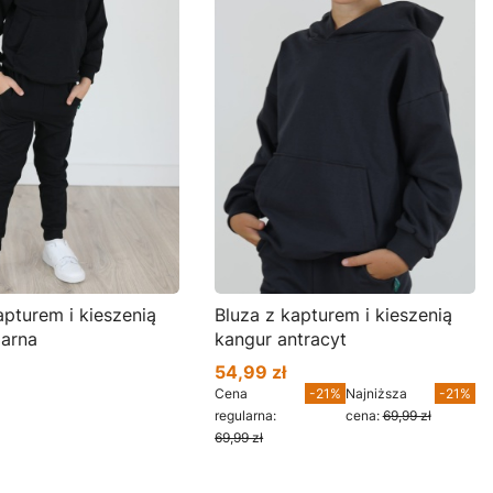
m i kieszenią
Bluza z kapturem i kieszenią
zarna
kangur antracyt
54,99 zł
Cena promocyjna
Cena
-21%
Najniższa
-21%
regularna:
cena:
69,99 zł
69,99 zł
cz produkt
Zobacz produkt