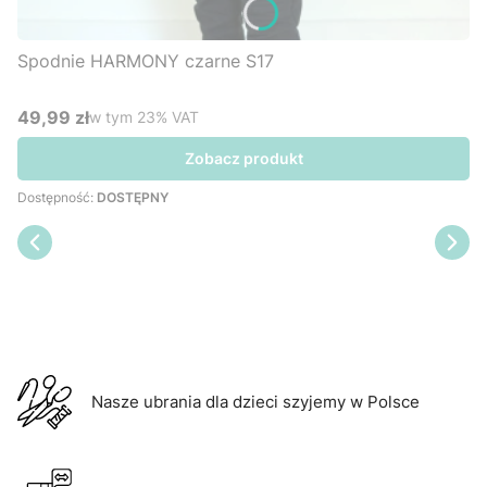
Spodnie HARMONY czarne S17
49,99 zł
w tym %s VAT
w tym
23%
VAT
Cena brutto
Zobacz produkt
Dostępność:
DOSTĘPNY
Nasze ubrania dla dzieci szyjemy w Polsce