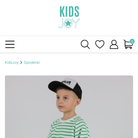
Produ
KidsJoy
Spodenki