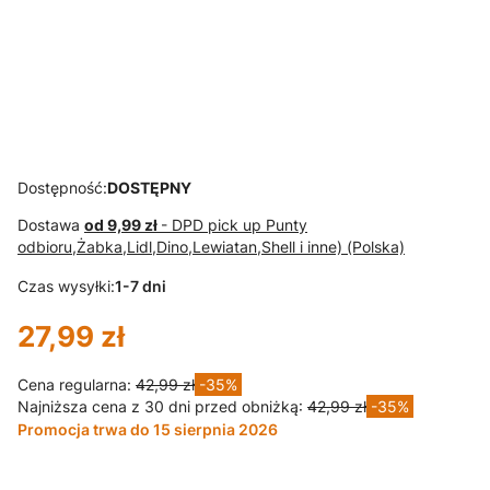
Bluza PASKI
SPODENKI
SPODENKI
SPODENKI
zieleń krótki
PASKI
PASKI chaber
PASKI beż
rekaw
pomarańcz
Dostępność:
DOSTĘPNY
Dostawa
od 9,99 zł
- DPD pick up Punty
odbioru,Żabka,Lidl,Dino,Lewiatan,Shell i inne) (Polska)
Czas wysyłki:
1-7 dni
27,99 zł
Cena regularna:
42,99 zł
-35%
Najniższa cena z 30 dni przed obniżką:
42,99 zł
-35%
Promocja trwa do 15 sierpnia 2026
Wybierz wariant produktu: