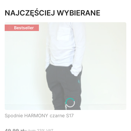
NAJCZĘŚCIEJ WYBIERANE
Bestseller
Spodnie HARMONY czarne S17
49,99 zł
w tym %s VAT
w tym
23%
VAT