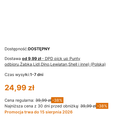
Hit cenowy
Spodnie
BAGGY BEŻ
S07
Dostępność:
DOSTĘPNY
Dostawa
od 9,99 zł
- DPD pick up Punty
odbioru,Żabka,Lidl,Dino,Lewiatan,Shell i inne) (Polska)
Czas wysyłki:
1-7 dni
24,99 zł
Cena regularna:
39,99 zł
-38%
Najniższa cena z 30 dni przed obniżką:
39,99 zł
-38%
Promocja trwa do 15 sierpnia 2026
Wybierz wariant produktu: