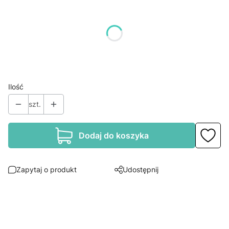
Poszczególne warianty mogą różnić się ceną
*
Rozmiar
Wybierz
Ilość
szt.
Dodaj do koszyka
Zapytaj o produkt
Udostępnij