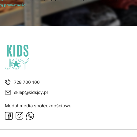
ką prywatności
.
728 700 100
sklep@kidsjoy.pl
Moduł media społecznościowe