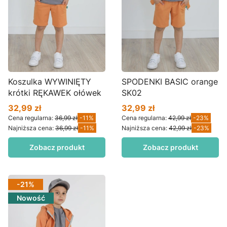
Koszulka WYWINIĘTY
SPODENKI BASIC orange
krótki RĘKAWEK ołówek
SK02
32,99 zł
32,99 zł
Cena promocyjna
Cena promocyjna
Cena regularna:
36,99 zł
-11%
Cena regularna:
42,99 zł
-23%
Najniższa cena:
36,99 zł
-11%
Najniższa cena:
42,99 zł
-23%
Zobacz produkt
Zobacz produkt
-21%
Nowość