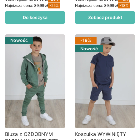
Najniższa cena:
39,99 zł
-25%
Najniższa cena:
39,99 zł
-18%
Do koszyka
Zobacz produkt
Nowość
-19%
Nowość
Bluza z OZDOBNYM
Koszulka WYWINIĘTY