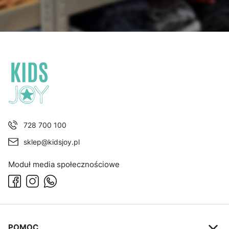
728 700 100
sklep@kidsjoy.pl
Moduł media społecznościowe
Linki w stopce
POMOC