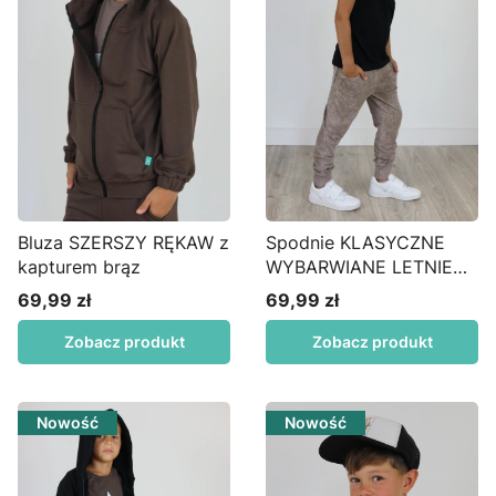
Bluza SZERSZY RĘKAW z
Spodnie KLASYCZNE
kapturem brąz
WYBARWIANE LETNIE
beżowe S24wm
69,99 zł
69,99 zł
Cena
Cena
Zobacz produkt
Zobacz produkt
Nowość
Nowość