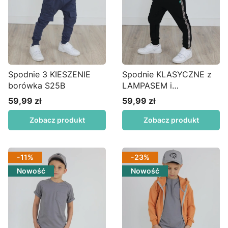
Spodnie 3 KIESZENIE
Spodnie KLASYCZNE z
borówka S25B
LAMPASEM i
ściągaczami FT czarne
59,99 zł
59,99 zł
Cena
Cena
S34L
Zobacz produkt
Zobacz produkt
-11%
-23%
Nowość
Nowość