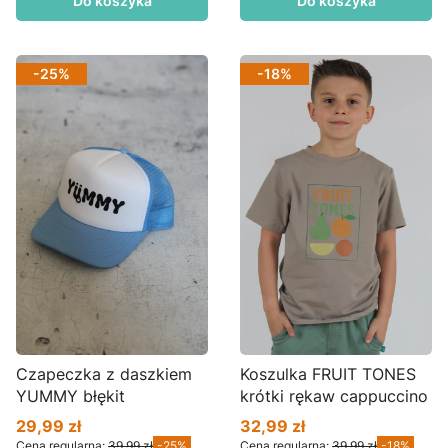
Do koszyka
Do koszyka
-25%
-18%
Czapeczka z daszkiem
Koszulka FRUIT TONES
YUMMY błękit
krótki rękaw cappuccino
29,99 zł
32,99 zł
Cena promocyjna
Cena promocyjna
Cena regularna:
39,99 zł
-25%
Cena regularna:
39,99 zł
-18%