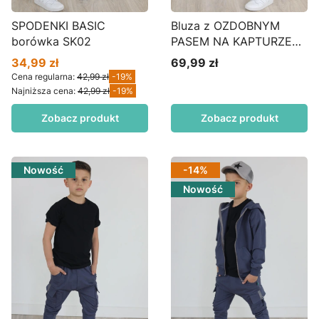
SPODENKI BASIC
Bluza z OZDOBNYM
borówka SK02
PASEM NA KAPTURZE
czarna BZ01
34,99 zł
69,99 zł
Cena promocyjna
Cena
Cena regularna:
42,99 zł
-19%
Najniższa cena:
42,99 zł
-19%
Zobacz produkt
Zobacz produkt
Nowość
-14%
Nowość