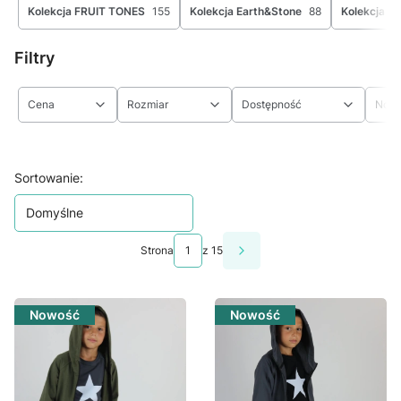
Kolekcja FRUIT TONES
155
Kolekcja Earth&Stone
88
Kolekcja Yo
Filtry
Cena
Rozmiar
Dostępność
Now
Koniec filtrów
Lista produktów
Sortowanie:
Domyślne
Strona
z 15
Następne produkty
Nowość
Nowość