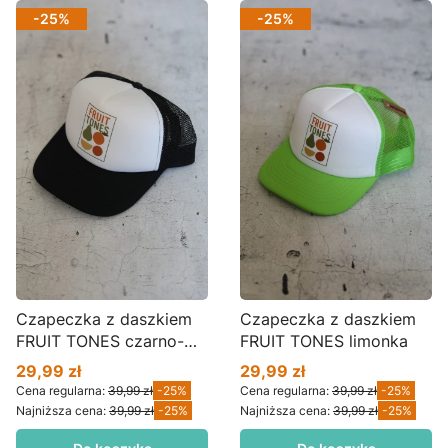
-25%
-25%
Czapeczka z daszkiem
Czapeczka z daszkiem
FRUIT TONES czarno-
FRUIT TONES limonka
biała
29,99 zł
29,99 zł
Cena promocyjna
Cena promocyjna
Cena regularna:
39,99 zł
-25%
Cena regularna:
39,99 zł
-25%
Najniższa cena:
39,99 zł
-25%
Najniższa cena:
39,99 zł
-25%