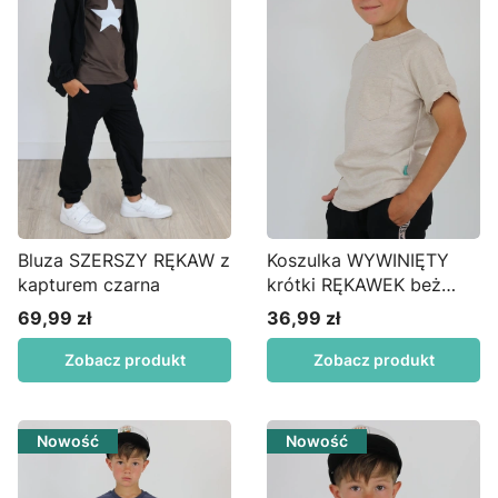
Bluza SZERSZY RĘKAW z
Koszulka WYWINIĘTY
kapturem czarna
krótki RĘKAWEK beż
melanż
69,99 zł
36,99 zł
Cena
Cena
Zobacz produkt
Zobacz produkt
Nowość
Nowość