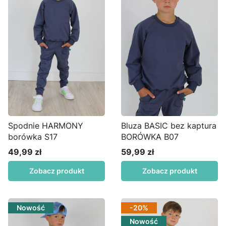
Spodnie HARMONY
Bluza BASIC bez kaptura
borówka S17
BORÓWKA B07
49,99 zł
59,99 zł
Cena
Cena
Zobacz produkt
Zobacz produkt
Nowość
-20%
Nowość