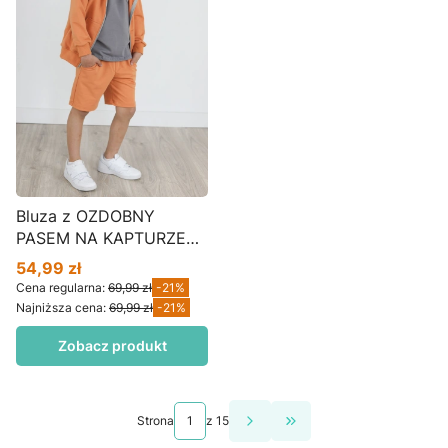
Bluza z OZDOBNY
PASEM NA KAPTURZE
orange BZ01
54,99 zł
Cena promocyjna
Cena regularna:
69,99 zł
-21%
Najniższa cena:
69,99 zł
-21%
Zobacz produkt
Strona
z 15
Przejdź do ostatniej s