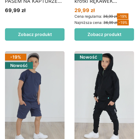
PASEM NA KAPTURZE
krótki RĘKAWEK
matcha BZ01
borówka
69,99 zł
29,99 zł
Cena
Cena promocyjna
Cena regularna:
36,99 zł
-19%
Najniższa cena:
36,99 zł
-19%
Zobacz produkt
Zobacz produkt
-19%
Nowość
Nowość