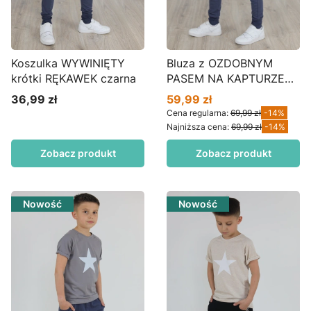
Koszulka WYWINIĘTY
Bluza z OZDOBNYM
krótki RĘKAWEK czarna
PASEM NA KAPTURZE
borówka BZ01
36,99 zł
59,99 zł
Cena
Cena promocyjna
Cena regularna:
69,99 zł
-14%
Najniższa cena:
69,99 zł
-14%
Zobacz produkt
Zobacz produkt
Nowość
Nowość