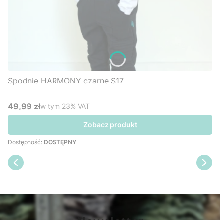
Spodnie HARMONY czarne S17
49,99 zł
w tym %s VAT
w tym
23%
VAT
Cena brutto
Zobacz produkt
Dostępność:
DOSTĘPNY