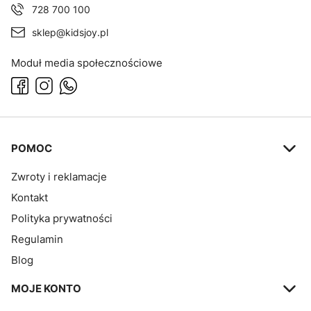
728 700 100
sklep@kidsjoy.pl
Moduł media społecznościowe
Linki w stopce
POMOC
Zwroty i reklamacje
Kontakt
Polityka prywatności
Regulamin
Blog
MOJE KONTO