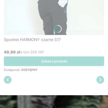
Spodnie HARMONY czarne S17
49,99 zł
w tym %s VAT
w tym
23%
VAT
Cena brutto
Zobacz produkt
Dostępność:
DOSTĘPNY