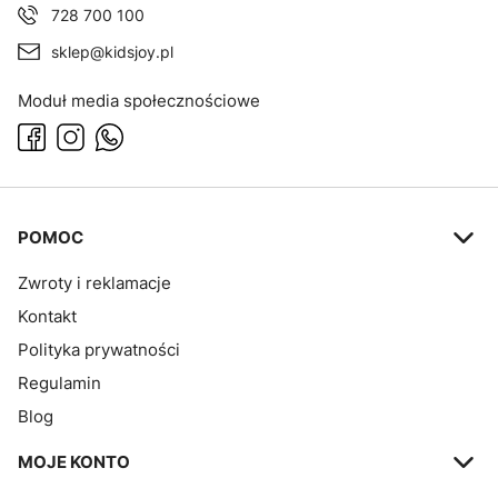
728 700 100
sklep@kidsjoy.pl
Moduł media społecznościowe
Linki w stopce
POMOC
Zwroty i reklamacje
Kontakt
Polityka prywatności
Regulamin
Blog
MOJE KONTO